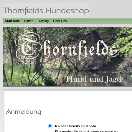
Startseite
Futter
Training
Über Uns
Ich habe bereits ein Konto
Bitte melden Sie sich mit Ihrem Kennwort an.